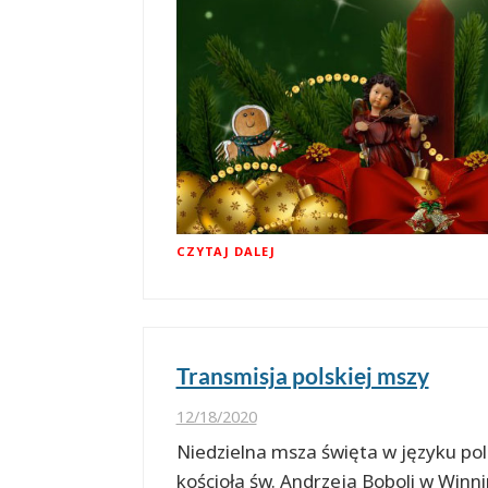
CZYTAJ DALEJ
Transmisja polskiej mszy
12/18/2020
Niedzielna msza święta w języku pol
kościoła św. Andrzeja Boboli w Win