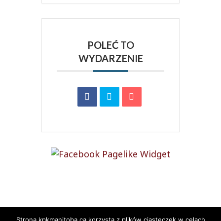
POLEĆ TO
WYDARZENIE
Tweets by KpkManitoba
Strona kpkmanitoba.ca korzysta z plików ciasteczek w celach