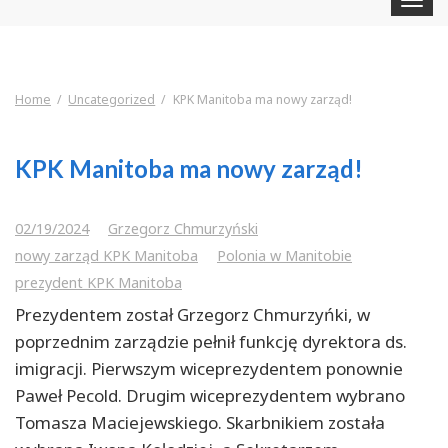
navigat
Home
Uncategorized
KPK Manitoba ma nowy zarząd!
KPK Manitoba ma nowy zarząd!
02/19/2024
Grzegorz Chmurzyński
nowy zarząd KPK Manitoba
Polonia w Manitobie
prezydent KPK Manitoba
Prezydentem został Grzegorz Chmurzyńki, w
poprzednim zarządzie pełnił funkcję dyrektora ds.
imigracji. Pierwszym wiceprezydentem ponownie
Paweł Pecold. Drugim wiceprezydentem wybrano
Tomasza Maciejewskiego. Skarbnikiem została