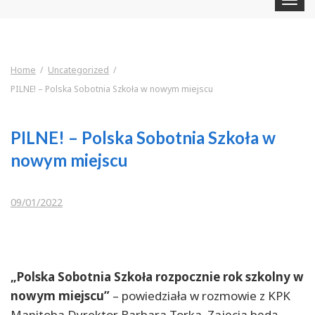
navigat
Home
Uncategorized
PILNE! – Polska Sobotnia Szkoła w nowym miejscu
PILNE! – Polska Sobotnia Szkoła w
nowym miejscu
09/01/2022
„Polska Sobotnia Szkoła rozpocznie rok szkolny w
nowym miejscu”
– powiedziała w rozmowie z KPK
Manitoba Dyrektor Barbara Torka. Zajęcia będą