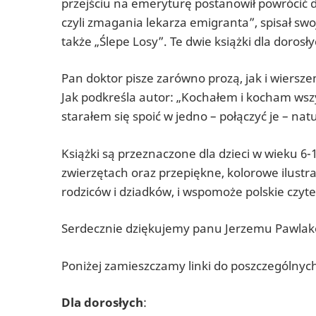
przejściu na emeryturę postanowił powrócić do
czyli zmagania lekarza emigranta”, spisał s
także „Ślepe Losy”. Te dwie książki dla doro
Pan doktor pisze zarówno prozą, jak i wiersze
Jak podkreśla autor: „Kochałem i kocham wszyst
starałem się spoić w jedno – połączyć je – na
Książki są przeznaczone dla dzieci w wieku 6
zwierzętach oraz przepiękne, kolorowe ilustra
rodziców i dziadków, i wspomoże polskie czyt
Serdecznie dziękujemy panu Jerzemu Pawlak
Poniżej zamieszczamy linki do poszczególnych
Dla dorosłych
: