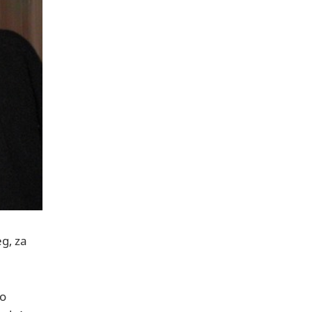
eg, za
Po