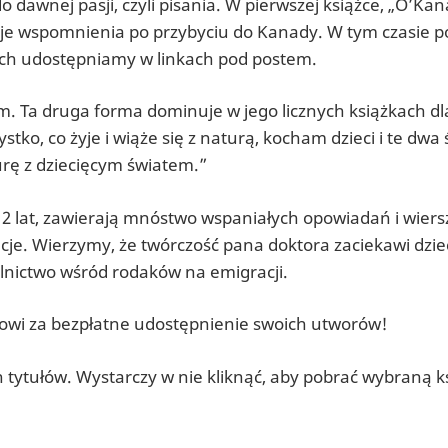
 dawnej pasji, czyli pisania. W pierwszej książce, „O’Ka
woje wspomnienia po przybyciu do Kanady. W tym czasie p
słych udostępniamy w linkach pod postem.
m. Ta druga forma dominuje w jego licznych książkach dla
ko, co żyje i wiąże się z naturą, kocham dzieci i te dwa 
turę z dziecięcym światem.”
-12 lat, zawierają mnóstwo wspaniałych opowiadań i wiers
cje. Wierzymy, że twórczość pana doktora zaciekawi dziec
elnictwo wśród rodaków na emigracji.
owi za bezpłatne udostępnienie swoich utworów!
 tytułów. Wystarczy w nie kliknąć, aby pobrać wybraną k