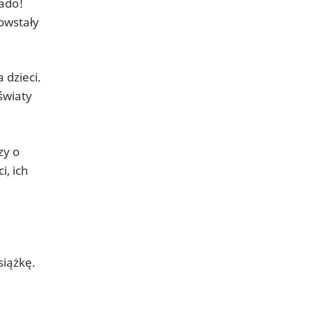
nado!
owstały
 dzieci.
światy
zy o
i, ich
siążkę.