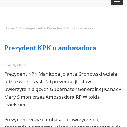
navigat
Home
Uncategorized
Prezydent KPK u ambasadora
Prezydent KPK u ambasadora
06/08/2022
Prezydent KPK Manitoba Jolanta Gronowski wzięła
udział w uroczystości prezentacji listów
uwierzytelniających Gubernator Generalnej Kanady
Mary Simon przez Ambasadora RP Witolda
Dzielskiego.
Prezydent złożyła ambasadorowi życzenia,