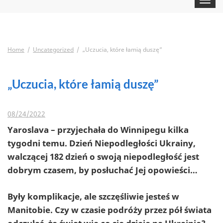
navigat
Home
Uncategorized
„Uczucia, które łamią duszę”
„Uczucia, które łamią duszę”
08/24/2022
Yaroslava – przyjechała do Winnipegu kilka
tygodni temu. Dzień Niepodległości Ukrainy,
walczącej 182 dzień o swoją niepodległość jest
dobrym czasem, by posłuchać Jej opowieści…
Były komplikacje, ale szczęśliwie jesteś w
Manitobie. Czy w czasie podróży przez pół świata