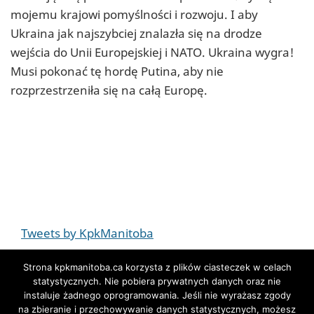
mojemu krajowi pomyślności i rozwoju. I aby
Ukraina jak najszybciej znalazła się na drodze
wejścia do Unii Europejskiej i NATO. Ukraina wygra!
Musi pokonać tę hordę Putina, aby nie
rozprzestrzeniła się na całą Europę.
Tweets by KpkManitoba
Strona kpkmanitoba.ca korzysta z plików ciasteczek w celach
statystycznych. Nie pobiera prywatnych danych oraz nie
instaluje żadnego oprogramowania. Jeśli nie wyrażasz zgody
na zbieranie i przechowywanie danych statystycznych, możesz