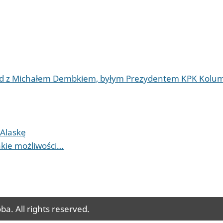
iad z Michałem Dembkiem, byłym Prezydentem KPK Kolum
 Alaskę
akie możliwości…
a. All rights reserved.