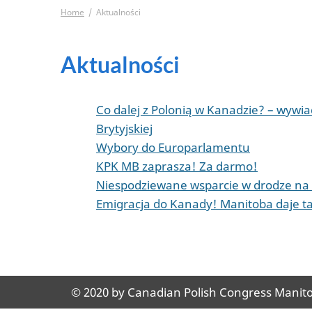
Home
Aktualności
Aktualności
Co dalej z Polonią w Kanadzie? – wyw
Brytyjskiej
Wybory do Europarlamentu
KPK MB zaprasza! Za darmo!
Niespodziewane wsparcie w drodze na
Emigracja do Kanady! Manitoba daje t
© 2020 by Canadian Polish Congress Manitob