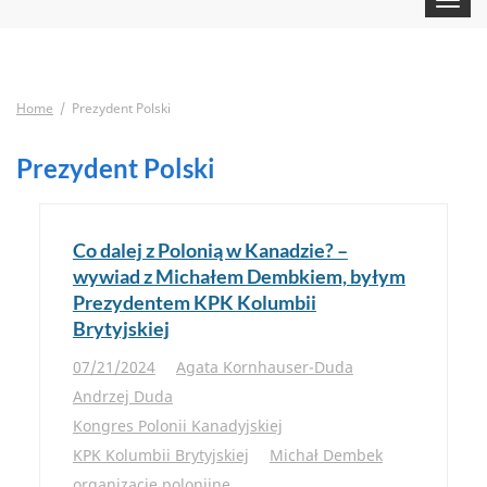
navigat
Home
Prezydent Polski
Prezydent Polski
Co dalej z Polonią w Kanadzie? –
wywiad z Michałem Dembkiem, byłym
Prezydentem KPK Kolumbii
Brytyjskiej
07/21/2024
Agata Kornhauser-Duda
Andrzej Duda
Kongres Polonii Kanadyjskiej
KPK Kolumbii Brytyjskiej
Michał Dembek
organizacje polonijne