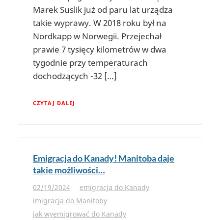
Marek Suslik już od paru lat urządza
takie wyprawy. W 2018 roku był na
Nordkapp w Norwegii. Przejechał
prawie 7 tysięcy kilometrów w dwa
tygodnie przy temperaturach
dochodzących -32 […]
CZYTAJ DALEJ
Emigracja do Kanady! Manitoba daje
takie możliwości…
02/19/2024
emigracja do Kanady
imigracja do Manitoby
jak wyemigrować do Kanady