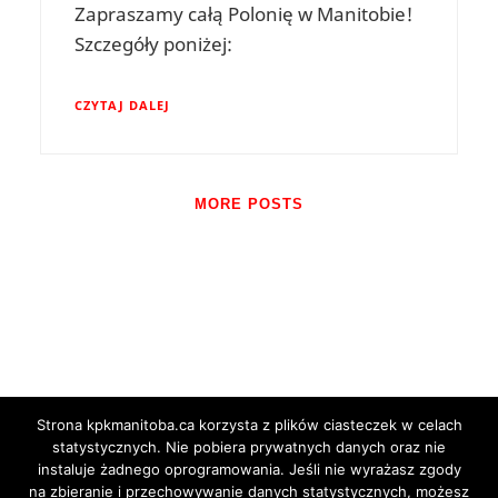
Zapraszamy całą Polonię w Manitobie!
Szczegóły poniżej:
CZYTAJ DALEJ
MORE POSTS
Strona kpkmanitoba.ca korzysta z plików ciasteczek w celach
Tweets by KpkManitoba
statystycznych. Nie pobiera prywatnych danych oraz nie
instaluje żadnego oprogramowania. Jeśli nie wyrażasz zgody
na zbieranie i przechowywanie danych statystycznych, możesz