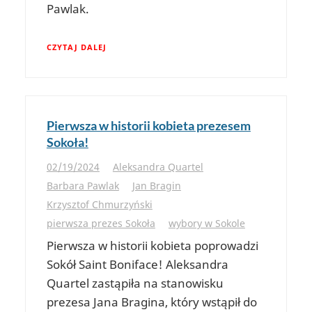
Pawlak.
CZYTAJ DALEJ
Pierwsza w historii kobieta prezesem
Sokoła!
02/19/2024
Aleksandra Quartel
Barbara Pawlak
Jan Bragin
Krzysztof Chmurzyński
pierwsza prezes Sokoła
wybory w Sokole
Pierwsza w historii kobieta poprowadzi
Sokół Saint Boniface! Aleksandra
Quartel zastąpiła na stanowisku
prezesa Jana Bragina, który wstąpił do