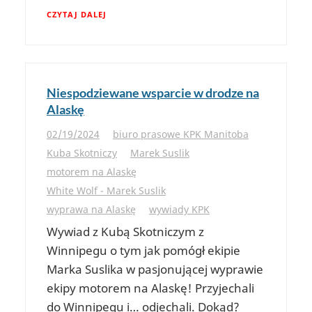
CZYTAJ DALEJ
Niespodziewane wsparcie w drodze na
Alaskę
02/19/2024
biuro prasowe KPK Manitoba
Kuba Skotniczy
Marek Suslik
motorem na Alaskę
White Wolf - Marek Suslik
wyprawa na Alaskę
wywiady KPK
Wywiad z Kubą Skotniczym z
Winnipegu o tym jak pomógł ekipie
Marka Suslika w pasjonującej wyprawie
ekipy motorem na Alaskę! Przyjechali
do Winnipegu i… odjechali. Dokąd?