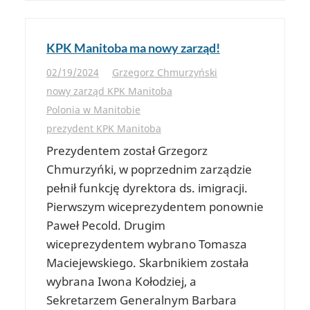
KPK Manitoba ma nowy zarząd!
02/19/2024
Grzegorz Chmurzyński
nowy zarząd KPK Manitoba
Polonia w Manitobie
prezydent KPK Manitoba
Prezydentem został Grzegorz
Chmurzyńki, w poprzednim zarządzie
pełnił funkcję dyrektora ds. imigracji.
Pierwszym wiceprezydentem ponownie
Paweł Pecold. Drugim
wiceprezydentem wybrano Tomasza
Maciejewskiego. Skarbnikiem została
wybrana Iwona Kołodziej, a
Sekretarzem Generalnym Barbara