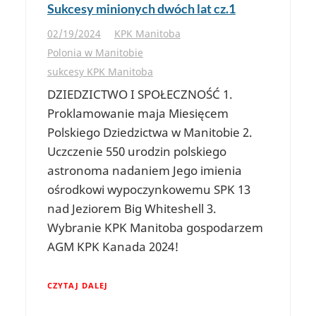
Sukcesy minionych dwóch lat cz.1
02/19/2024
KPK Manitoba
Polonia w Manitobie
sukcesy KPK Manitoba
DZIEDZICTWO I SPOŁECZNOŚĆ 1.
Proklamowanie maja Miesięcem
Polskiego Dziedzictwa w Manitobie 2.
Uczczenie 550 urodzin polskiego
astronoma nadaniem Jego imienia
ośrodkowi wypoczynkowemu SPK 13
nad Jeziorem Big Whiteshell 3.
Wybranie KPK Manitoba gospodarzem
AGM KPK Kanada 2024!
CZYTAJ DALEJ