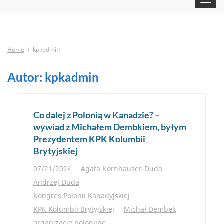
navigat
Home
kpkadmin
Autor:
kpkadmin
Co dalej z Polonią w Kanadzie? –
wywiad z Michałem Dembkiem, byłym
Prezydentem KPK Kolumbii
Brytyjskiej
07/21/2024
Agata Kornhauser-Duda
Andrzej Duda
Kongres Polonii Kanadyjskiej
KPK Kolumbii Brytyjskiej
Michał Dembek
organizacje polonijne